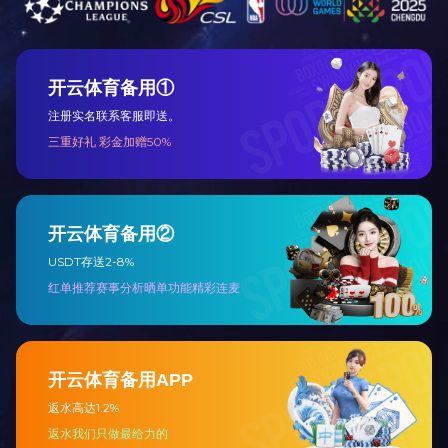
器的工作温度...
板式换热器的发展简史
板式换热器当前已大量地使用于工
业中，是一种高...
板式换热器的构成及功能
板式换热器的构成要素有哪些，各
部件都有哪些功...
板式热交换器循环中定时检...
板式热交换器循环中要守时查看清
洁剂的有用性，...
查看更多
版权所有：九游·官方版web站入口
技术支持：
竞网智赢
开云·体育
|
ANBO.COM
|
九游体育（中国）官方授权网站
|
开云