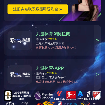
关于九游(中国) ABOUT
九游·官方版web站入口
位于岳阳市康王工业园奇康路26
号，属岳阳经济开发区白石岭综合工业园一部分，位于整个
经济开发区的东北部，为岳阳市区边缘地带，西接107国道，
北临岳阳市城市形象大道岳阳大道，西北有优美的南湖，地
理位置优越，交通发达。
公司始建于2000年，总建筑面积近35000m2，是我国制造
高效换热设备的高新技术企业。公司拥有一批多年从事热工
设备研究与开发的中高级技术人员和熟练的操作员工，随时
为用户提供技术支持，...
九游(中国)资讯 NEWS
板式换热器不适宜应用在哪...
工作温度在250℃以下：板式换热