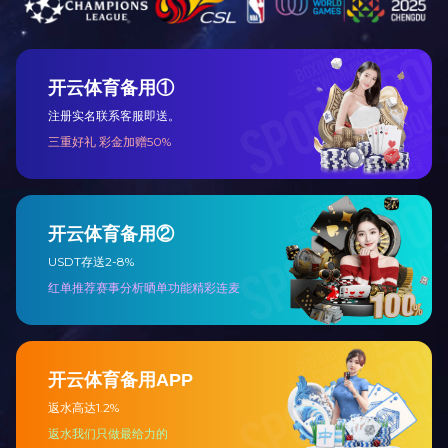
器的工作温度...
板式换热器的发展简史
板式换热器当前已大量地使用于工
业中，是一种高...
板式换热器的构成及功能
板式换热器的构成要素有哪些，各
部件都有哪些功...
板式热交换器循环中定时检...
板式热交换器循环中要守时查看清
洁剂的有用性，...
查看更多
版权所有：九游·官方版web站入口
技术支持：
竞网智赢
开云·体育
|
ANBO.COM
|
九游体育（中国）官方授权网站
|
开云