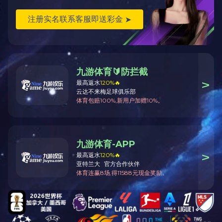
关于九游(中国) ABOUT
九游·官方版web站入口
位于岳阳市康王工业园奇康路26
号，属岳阳经济开发区白石岭综合工业园一部分，位于整个
经济开发区的东北部，为岳阳市区边缘地带，西接107国道，
北临岳阳市城市形象大道岳阳大道，西北有优美的南湖，地
理位置优越，交通发达。
公司始建于2000年，总建筑面积近35000m2，是我国制造
高效换热设备的高新技术企业。公司拥有一批多年从事热工
设备研究与开发的中高级技术人员和熟练的操作员工，随时
为用户提供技术支持，...
九游(中国)资讯 NEWS
板式换热器不适宜应用在哪...
工作温度在250℃以下：板式换热