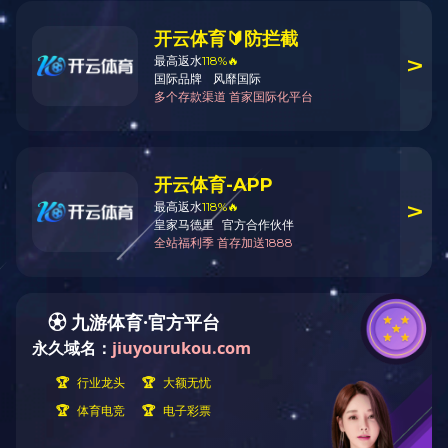
九游(中国)产
品 PRODUCT
内翅片管式...
加热器
各类钢制压...
九游·官方版web站入
换热原件系...
板式换热器
口
查看更多